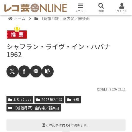
メニュー
検索
ログイン
ホーム
［新譜月評］室内楽／器楽曲
シャフラン・ライヴ・イン・ハバナ
1962
2026.02.11
J. S. バッハ
2026年2月号
推薦
［新譜月評］室内楽／器楽曲
この記事は
約3分
で読めます。