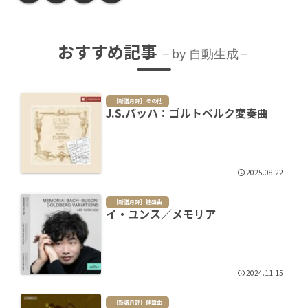
おすすめ記事
by 自動生成
［新譜月評］その他
J.S.バッハ：ゴルトベルク変奏曲
2025.08.22
［新譜月評］鍵盤曲
イ・ユンス／メモリア
2024.11.15
［新譜月評］鍵盤曲