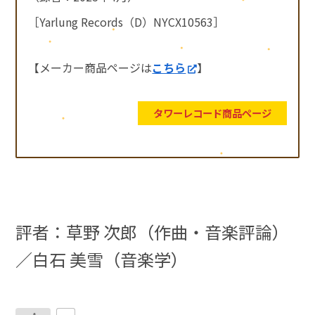
［Yarlung Records（D）NYCX10563］
【メーカー商品ページは
こちら
】
タワーレコード商品ページ
評者：草野 次郎（作曲・音楽評論）
／白石 美雪（音楽学）