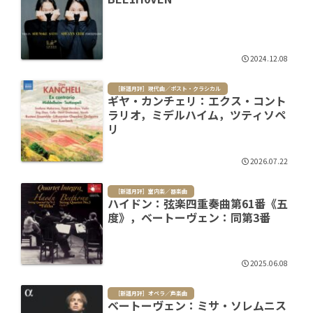
2024.12.08
［新譜月評］現代曲／ポスト・クラシカル
ギヤ・カンチェリ：エクス・コント
ラリオ，ミデルハイム，ツティソペ
リ
2026.07.22
［新譜月評］室内楽／器楽曲
ハイドン：弦楽四重奏曲第61番《五
度》，ベートーヴェン：同第3番
2025.06.08
［新譜月評］オペラ／声楽曲
ベートーヴェン：ミサ・ソレムニス