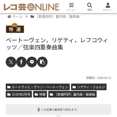
メニュー
検索
ログイン
ホーム
［新譜月評］室内楽／器楽曲
ベートーヴェン，リゲティ，レフコウィ
ッツ／弦楽四重奏曲集
2026.02.11
ルートヴィヒ・ヴァン・ベートーヴェン
リゲティ・ジョルジ
2026年2月号
特選
［新譜月評］室内楽／器楽曲
この記事は
約3分
で読めます。