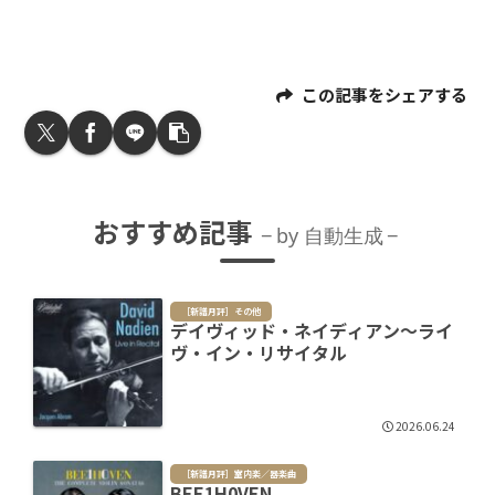
この記事をシェアする
おすすめ記事
by 自動生成
［新譜月評］その他
デイヴィッド・ネイディアン～ライ
ヴ・イン・リサイタル
2026.06.24
［新譜月評］室内楽／器楽曲
BEE1H0VEN