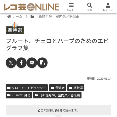
メニュー
検索
ログイン
ホーム
［新譜月評］室内楽／器楽曲
フルート、チェロとハープのためのエピ
グラフ集
2026.01.14
クロード・ドビュッシー
武満徹
準特選
2026年1月号
［新譜月評］室内楽／器楽曲
この記事は
約3分
で読めます。