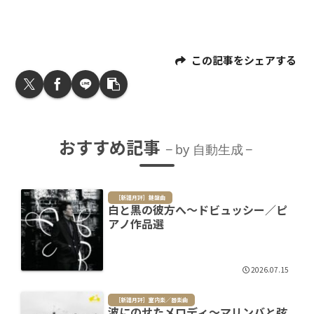
この記事をシェアする
おすすめ記事
by 自動生成
［新譜月評］鍵盤曲
白と黒の彼方へ～ドビュッシー／ピ
アノ作品選
2026.07.15
［新譜月評］室内楽／器楽曲
波にのせたメロディ～マリンバと弦