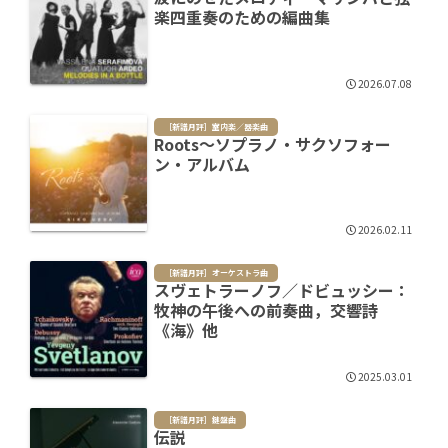
楽四重奏のための編曲集
2026.07.08
［新譜月評］室内楽／器楽曲
Roots～ソプラノ・サクソフォー
ン・アルバム
2026.02.11
［新譜月評］オーケストラ曲
スヴェトラーノフ／ドビュッシー：
牧神の午後への前奏曲，交響詩
《海》他
2025.03.01
［新譜月評］鍵盤曲
伝説