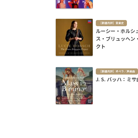
［新譜月評］音楽史
ルーシー・ホルシ
ス・ブリュッヘン
クト
［新譜月評］オペラ／声楽曲
J. S. バッハ：ミ