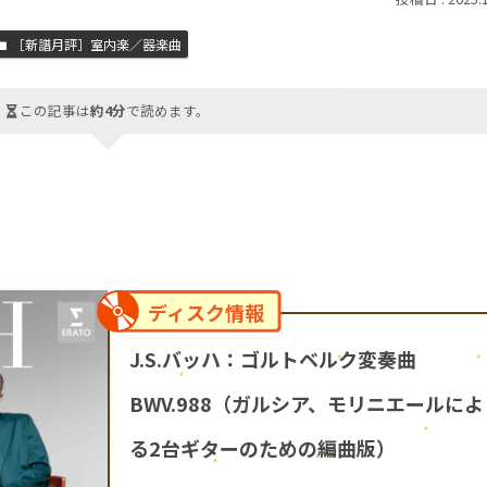
［新譜月評］室内楽／器楽曲
この記事は
約4分
で読めます。
ディスク情報
J.S.バッハ：ゴルトベルク変奏曲
BWV.988（ガルシア、モリニエールによ
る2台ギターのための編曲版）