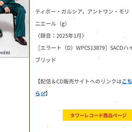
ティボー・ガルシア，アントワン・モリ
ニエール（g）
〈録音：2025年1月〉
［エラート（D）WPCS13879］SACDハ
ブリッド
【配信＆CD販売サイトへのリンクは
こ
ら
】
タワーレコード商品ページ