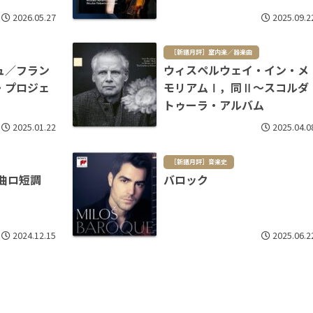
2026.05.27
2025.09.2
［新譜月評］室内楽／器楽曲
ュ／フラン
ウィスペルウェイ・イン・メ
・プロジェ
モリアムⅠ，同Ⅱ～スコルダ
トゥーラ・アルバム
2025.01.22
2025.04.0
［新譜月評］音楽史
サ曲ロ短調
バロック
2024.12.15
2025.06.2