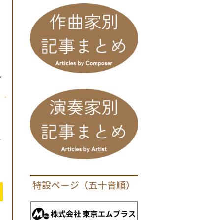
イ
ち
特設ページ（五十音順）