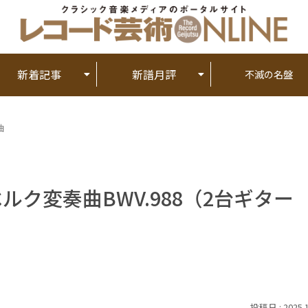
新着記事
新譜月評
不滅の名盤
曲
ベルク変奏曲BWV.988（2台ギター
2025.