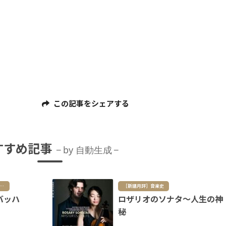
この記事をシェアする
すすめ記事
by 自動生成
譜月評］現代曲／ポスト・クラシカル
［新譜月評］音楽史
バッハ
ロザリオのソナタ～人生の神
秘