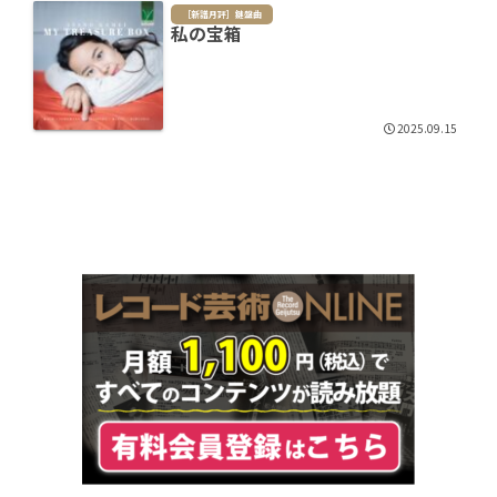
［新譜月評］鍵盤曲
私の宝箱
2025.09.15