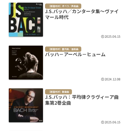
［新譜月評］オペラ／声楽曲
J.S.バッハ／カンタータ集～ヴァイ
マール時代
2025.06.15
［新譜月評］室内楽／器楽曲
バッハ－アーベル－ヒューム
2024.12.08
［新譜月評］鍵盤曲
J.S.バッハ：平均律クラヴィーア曲
集第2巻全曲
2025.06.15