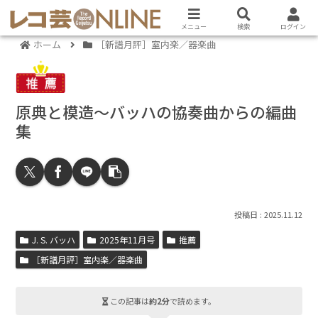
メニュー
検索
ログイン
ホーム
［新譜月評］室内楽／器楽曲
原典と模造～バッハの協奏曲からの編曲
集
2025.11.12
J. S. バッハ
2025年11月号
推薦
［新譜月評］室内楽／器楽曲
この記事は
約2分
で読めます。