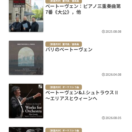
［新譜月評］室内楽／器楽曲
ベートーヴェン：ピアノ三重奏曲第
7番《大公》，他
2025.08.08
［新譜月評］室内楽／器楽曲
パリのベートーヴェン
2026.04.08
［新譜月評］オーケストラ曲
ベートーヴェン&J.シュトラウスⅡ
～エリアスとウィーンへ
2026.08.05
［新譜月評］オーケストラ曲