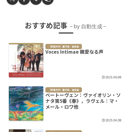
おすすめ記事
by 自動生成
［新譜月評］室内楽／器楽曲
Voces Intimae 親愛なる声
2025.06.08
［新譜月評］室内楽／器楽曲
ベートーヴェン：ヴァイオリン・ソ
ナタ第5番《春》，ラヴェル：マ・
メール・ロワ他
2025.04.08