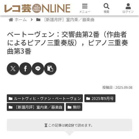
メニュー
検索
ログイン
ホーム
［新譜月評］室内楽／器楽曲
ベートーヴェン：交響曲第2番（作曲者
によるピアノ三重奏版），ピアノ三重奏
曲第3番
2025.09.08
ルートヴィヒ・ヴァン・ベートーヴェン
2025年9月号
［新譜月評］室内楽／器楽曲
無印
この記事は
約2分
で読めます。