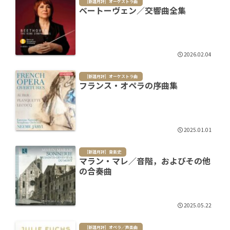
［新譜月評］オーケストラ曲
ベートーヴェン／交響曲全集
2026.02.04
［新譜月評］オーケストラ曲
フランス・オペラの序曲集
2025.01.01
［新譜月評］音楽史
マラン・マレ／音階，およびその他
の合奏曲
2025.05.22
［新譜月評］オペラ／声楽曲