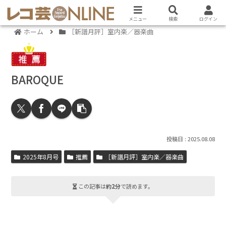
メニュー
検索
ログイン
ホーム
［新譜月評］室内楽／器楽曲
BAROQUE
2025.08.08
2025年8月号
推薦
［新譜月評］室内楽／器楽曲
この記事は
約2分
で読めます。