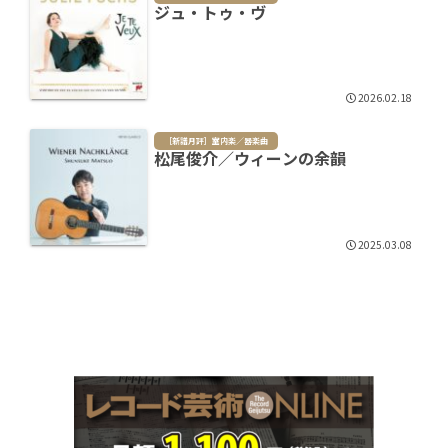
ジュ・トゥ・ヴ
2026.02.18
［新譜月評］室内楽／器楽曲
松尾俊介／ウィーンの余韻
2025.03.08