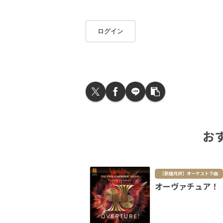
ログイン
お
［新譜月評］オーケストラ曲
オーヴァチュア！