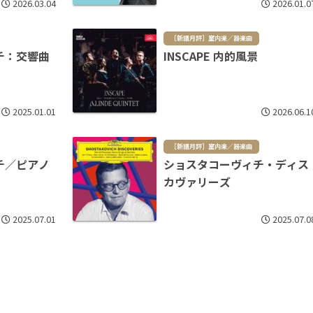
2026.03.04
2026.01.0
［新譜月評］室内楽／器楽曲
チ：交響曲
INSCAPE 内的風景
2025.01.01
2026.06.1
［新譜月評］室内楽／器楽曲
チ／ピアノ
ショスタコーヴィチ・ディス
カヴァリーズ
2025.07.01
2025.07.0