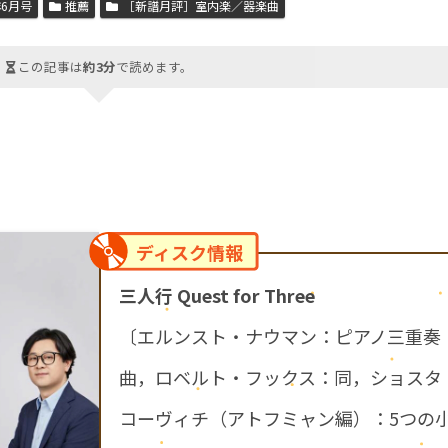
年6月号
推薦
［新譜月評］室内楽／器楽曲
この記事は
約3分
で読めます。
ディスク情報
三人行 Quest for Three
〔エルンスト・ナウマン：ピアノ三重奏
曲，ロベルト・フックス：同，ショスタ
コーヴィチ（アトフミャン編）：5つの