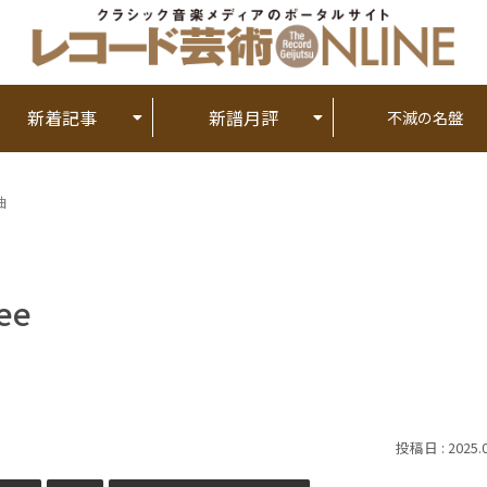
新着記事
新譜月評
不滅の名盤
曲
ee
2025.