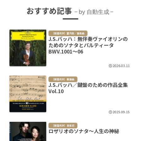
おすすめ記事
by 自動生成
［新譜月評］室内楽／器楽曲
J.S.バッハ：無伴奏ヴァイオリンの
ためのソナタとパルティータ
BWV.1001～06
2026.03.11
［新譜月評］鍵盤曲
J.S.バッハ／鍵盤のための作品全集
Vol.10
2025.09.15
［新譜月評］音楽史
ロザリオのソナタ～人生の神秘