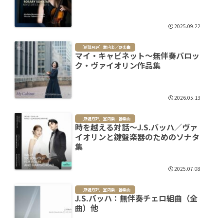
2025.09.22
［新譜月評］室内楽／器楽曲
マイ・キャビネット～無伴奏バロッ
ク・ヴァイオリン作品集
2026.05.13
［新譜月評］室内楽／器楽曲
時を越える対話～J.S.バッハ／ヴァ
イオリンと鍵盤楽器のためのソナタ
集
2025.07.08
［新譜月評］室内楽／器楽曲
J.S.バッハ：無伴奏チェロ組曲（全
曲）他