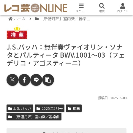
メニュー
検索
ログイン
ホーム
［新譜月評］室内楽／器楽曲
J.S.バッハ：無伴奏ヴァイオリン・ソナ
タとパルティータ BWV.1001～03（フェ
デリコ・アゴスティーニ）
2025.05.08
J. S. バッハ
2025年5月号
推薦
［新譜月評］室内楽／器楽曲