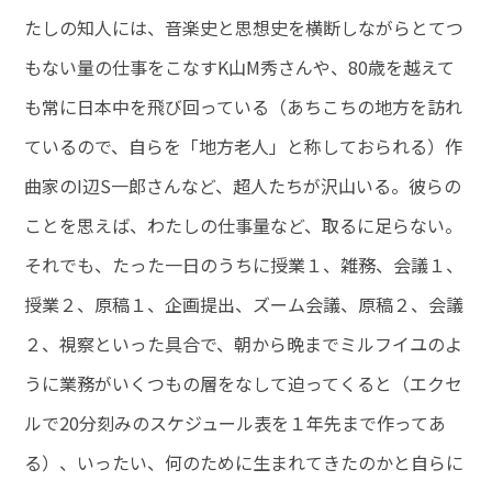
たしの知人には、音楽史と思想史を横断しながらとてつ
もない量の仕事をこなすK山M秀さんや、80歳を越えて
も常に日本中を飛び回っている（あちこちの地方を訪れ
ているので、自らを「地方老人」と称しておられる）作
曲家のI辺S一郎さんなど、超人たちが沢山いる。彼らの
ことを思えば、わたしの仕事量など、取るに足らない。
それでも、たった一日のうちに授業１、雑務、会議１、
授業２、原稿１、企画提出、ズーム会議、原稿２、会議
２、視察といった具合で、朝から晩までミルフイユのよ
うに業務がいくつもの層をなして迫ってくると（エクセ
ルで20分刻みのスケジュール表を１年先まで作ってあ
る）、いったい、何のために生まれてきたのかと自らに