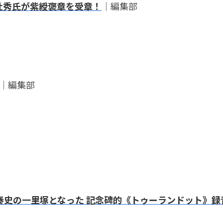
山杜秀氏が紫綬褒章を受章！
｜編集部
｜編集部
奏史の一里塚となった 記念碑的《トゥーランドット》録