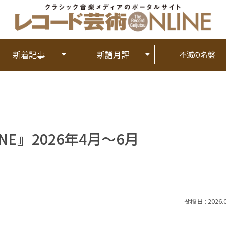
新着記事
新譜月評
不滅の名盤
E』2026年4月～6月
2026.