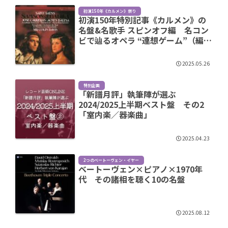
初演150年《カルメン》祭り
初演150年特別記事《カルメン》の
名盤&名歌手 スピンオフ編 名コン
ビで辿るオペラ “連想ゲーム”（編集
部）
2025.05.26
特別企画
「新譜月評」執筆陣が選ぶ
2024/2025上半期ベスト盤 その2
「室内楽／器楽曲」
2025.04.23
2つのベートーヴェン・イヤー
ベートーヴェン×ピアノ×1970年
代 その諸相を聴く10の名盤
2025.08.12