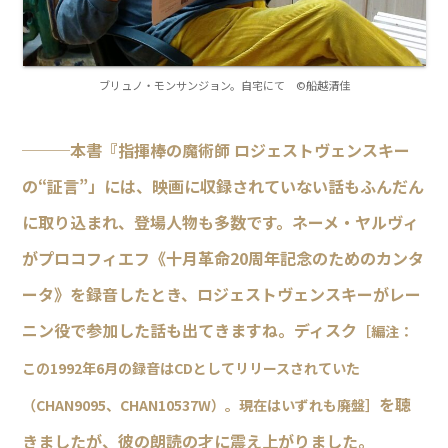
ブリュノ・モンサンジョン。自宅にて ©船越清佳
───本書『指揮棒の魔術師 ロジェストヴェンスキー
の“証言”」には、映画に収録されていない話もふんだん
に取り込まれ、登場人物も多数です。ネーメ・ヤルヴィ
がプロコフィエフ《十月革命20周年記念のためのカンタ
ータ》を録音したとき、ロジェストヴェンスキーがレー
ニン役で参加した話も出てきますね。ディスク
［編注：
この1992年6月の録音はCDとしてリリースされていた
を聴
（CHAN9095、CHAN10537W）。現在はいずれも廃盤］
きましたが、彼の朗読の才に震え上がりました。