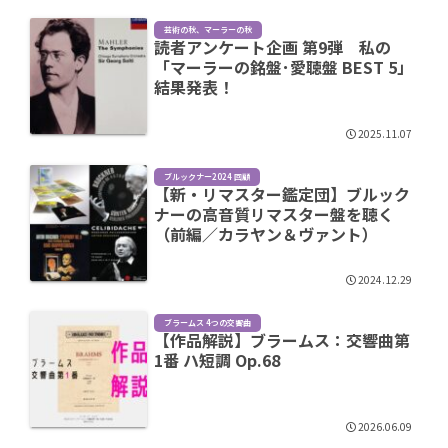
芸術の秋、マーラーの秋
読者アンケート企画 第9弾 私の
「マーラーの銘盤･愛聴盤 BEST 5」
結果発表！
2025.11.07
ブルックナー2024 回顧
【新・リマスター鑑定団】ブルック
ナーの高音質リマスター盤を聴く
（前編／カラヤン＆ヴァント）
2024.12.29
ブラームス 4つの交響曲
【作品解説】ブラームス：交響曲第
1番 ハ短調 Op.68
2026.06.09