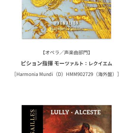
【オペラ／声楽曲部門】
ピション指揮 モー
ツァルト：レクイエム
［Harmonia Mundi（D）HMM902729（海外盤）］