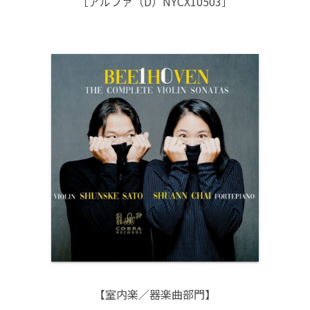
［アルファ（D）NYCX10503］
【室内楽／器楽曲部門】