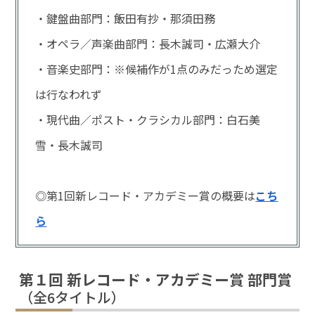
・鍵盤曲部門：飯田有抄・那須田務
・オペラ／声楽曲部門：長木誠司・広瀬大介
・音楽史部門：※候補作が1点のみだっため選定
は行なわれず
・現代曲／ポスト・クラシカル部門：白石美
雪・長木誠司
◎第1回新レコード・アカデミー賞の概要は
こち
ら
第１回 新レコード・アカデミー賞 部門賞
（全6タイトル）