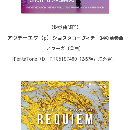
【鍵盤曲部門】
アヴデーエワ（p）ショ
スタコーヴィチ：24の前奏曲
とフーガ（全曲）
［PentaTone（D）PTC5187480（2枚組，海外盤）］