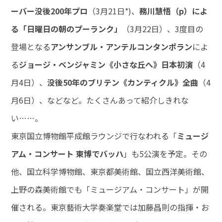
ーバー没後200年プロ
（3月21日*)、
務川慧悟（p）によ
る「日曜日の朝のプーランク」
（3月22日）、3度目の
登場となる
アンサンブル・アンテルコンタンポラン
によ
る
ジョージ・ベンジャミン《小さな丘へ》日本初演
（4
月4日）、
没後50年のブリテン《カンティクル》全曲
（4
月6日）、などなど。たくさんあって紹介しきれな
い……。
東京国立博物館平成館ラウンジで行なわれる「
ミュージ
アム・コンサート 東博でバッハ
」も5公演を予定。その
他、国立科学博物館、東京都美術館、国立西洋美術館、
上野の森美術館でも「ミュージアム・コンサート」が開
催される。東京藝術大学奏楽堂では加藤昌則の指揮・お