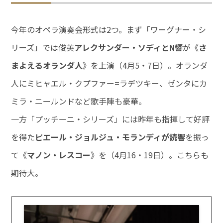
今年のオペラ演奏会形式は2つ。まず「ワーグナー・シ
リーズ」では俊英
アレクサンダー・ソディとN響
が《
さ
まよえるオランダ人
》を上演（4月5・7日）。オランダ
人にミヒャエル・クプファー=ラデツキー、ゼンタにカ
ミラ・ニールンドなど歌手陣も豪華。
一方「プッチーニ・シリーズ」には昨年も指揮して好評
を得た
ピエール・ジョルジュ・モランディが読響
を振っ
て《
マノン・レスコー
》を（4月16・19日）。こちらも
期待大。