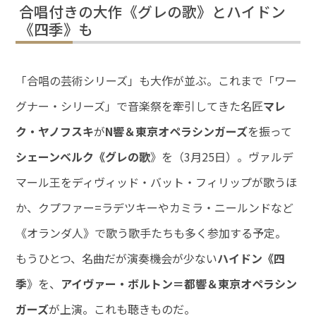
合唱付きの大作《グレの歌》とハイドン
《四季》も
「合唱の芸術シリーズ」も大作が並ぶ。これまで「ワー
グナー・シリーズ」で音楽祭を牽引してきた名匠
マレ
ク・ヤノフスキ
が
N響＆東京オペラシンガーズ
を振って
シェーンベルク《グレの歌
》を（3月25日）。ヴァルデ
マール王をディヴィッド・バット・フィリップが歌うほ
か、クプファー=ラデツキーやカミラ・ニールンドなど
《オランダ人》で歌う歌手たちも多く参加する予定。
もうひとつ、名曲だが演奏機会が少ない
ハイドン《四
季
》を、
アイヴァー・ボルトン＝都響＆東京オペラシン
ガーズ
が上演。これも聴きものだ。