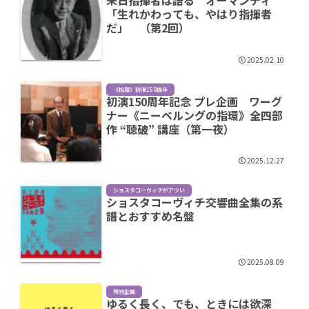
来日指揮者は語る オーマンディ
「生れかわっても、やはり指揮者
だ」 （第2回）
2025.02.10
《指環》初演150周年
初演150周年記念 プレ企画 ワーグ
ナー《ニーベルングの指環》全四部
作 “聴破” 講座（第一夜）
2025.12.27
ショスタコーヴィチがアツい
ショスタコーヴィチ交響曲全集の系
譜とおすすめ名盤
2025.08.09
特別企画
ゆるく長く、でも、ときには欲深