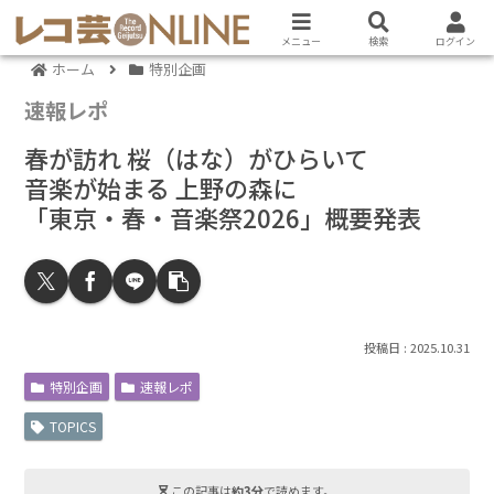
メニュー
検索
ログイン
ホーム
特別企画
速報レポ
春が訪れ 桜（はな）がひらいて
音楽が始まる 上野の森に
「東京・春・音楽祭2026」概要発表
2025.10.31
特別企画
速報レポ
TOPICS
この記事は
約3分
で読めます。