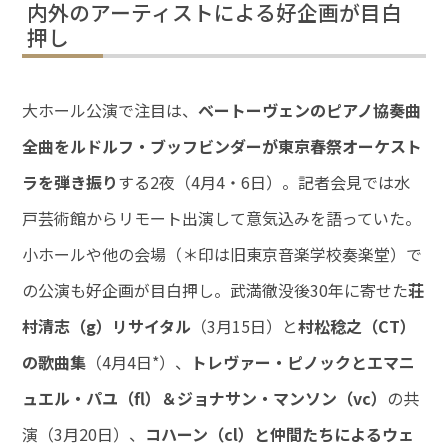
内外のアーティストによる好企画が目白
押し
大ホール公演で注目は、
ベートーヴェンのピアノ協奏曲
全曲をルドルフ・ブッフビンダーが東京春祭オーケスト
ラを弾き振り
する2夜（4月4・6日）。記者会見では水
戸芸術館からリモート出演して意気込みを語っていた。
小ホールや他の会場（＊印は旧東京音楽学校奏楽堂）で
の公演も好企画が目白押し。武満徹没後30年に寄せた
荘
村清志（g）リサイタル
（3月15日）と
村松稔之（CT）
の歌曲集
（4月4日*）、
トレヴァー・ピノックとエマニ
ュエル・パユ（fl）＆ジョナサン・マンソン（vc）
の共
演（3月20日）、
コハーン（cl）と仲間たちによるウェ