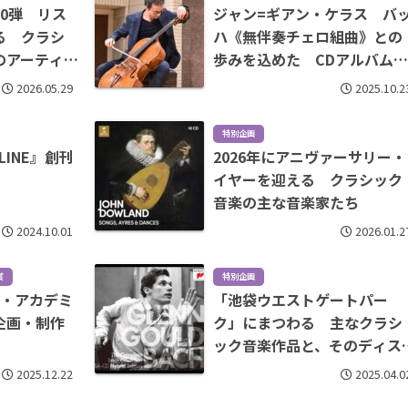
0弾 リス
ジャン=ギアン・ケラス バ
る クラシ
ハ《無伴奏チェロ組曲》との
のアーティ
歩みを込めた CDアルバム
本について
2026.05.29
2025.10.2
特別企画
INE』創刊
2026年にアニヴァーサリー・
イヤーを迎える クラシック
音楽の主な音楽家たち
2024.10.01
2026.01.2
賞
特別企画
ド・アカデミ
「池袋ウエストゲートパー
企画・制作
ク」にまつわる 主なクラシ
ック音楽作品と、そのディス
8選
2025.12.22
2025.04.0