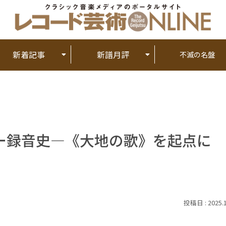
新着記事
新譜月評
不滅の名盤
ー録音史―《大地の歌》を起点に
2025.