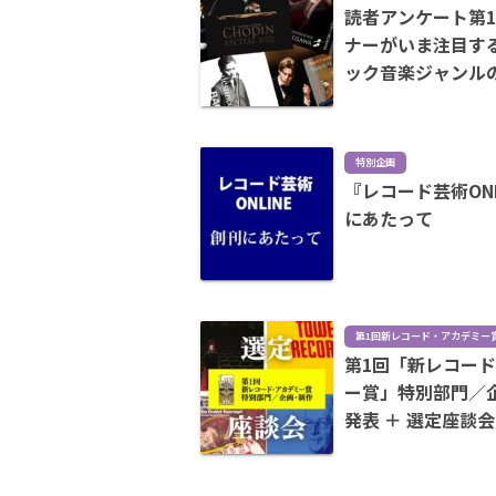
読者アンケート第1
ナーがいま注目す
ック音楽ジャンル
ストランキング
特別企画
『レコード芸術ONL
にあたって
第1回新レコード・アカデミー
第1回「新レコー
ー賞」特別部門／
発表 ＋ 選定座談会