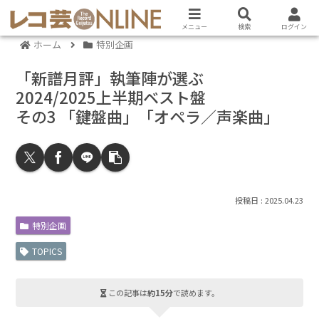
メニュー
検索
ログイン
ホーム
特別企画
「新譜月評」執筆陣が選ぶ
2024/2025上半期ベスト盤
その3 「鍵盤曲」「オペラ／声楽曲」
2025.04.23
特別企画
TOPICS
この記事は
約15分
で読めます。