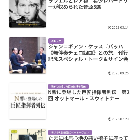
ラヴェルとレア物 希少レパートリ
ーが収められた音源5選
2025.03.14
速報レポ
ジャン＝ギアン・ケラス『バッハ
《無伴奏チェロ組曲》との旅』刊行
記念スペシャル・トーク＆サイン会
2025.09.25
N響に登場した巨匠指揮者列伝
N響に登場した巨匠指揮者列伝 第2
回 オットマール・スウィトナー
2026.07.29
モノラル録音期のベートーヴェン
たまには居心地の悪い椅子に座って