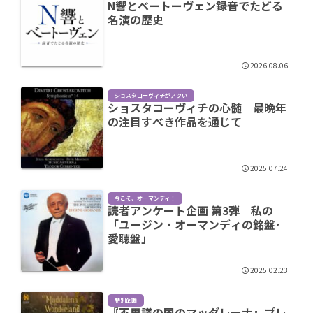
N響とベートーヴェン――録音でたどる
名演の歴史
2026.08.06
ショスタコーヴィチがアツい
ショスタコーヴィチの心髄 最晩年
の注目すべき作品を通じて
2025.07.24
今こそ、オーマンディ！
読者アンケート企画 第3弾 私の
「ユージン・オーマンディの銘盤･
愛聴盤」
2025.02.23
特別企画
『不思議の国のマッダレーナ』プレ