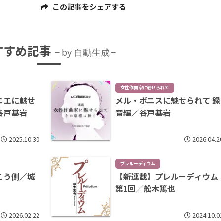
この記事をシェアする
すすめ記事
by 自動生成
女性作曲家に魅せられて
ニエに魅せ
メル・ボニスに魅せられて 録
谷戸基岩
音編／谷戸基岩
2025.10.30
2026.04.2
プレルーディウム
こう側／城
【新連載】プレルーディウム
第1回／舩木篤也
2026.02.22
2024.10.0