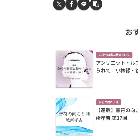
お
女性作曲家に魅せられて
アンリエット・ル
られて／小林緑・
音符の向こう側
【連載】音符の向
所孝吉 第17回