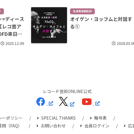
ウ
名演奏家再批評
ー=ディース
オイゲン・ヨッフムと対話す
【レコ芸ア
る①
DFD来日時
2025.12.09
2026.03.0
レコード芸術ONLINE公式
シーポリシー
SPECIAL THANKS
略号表
問（FAQ）
お問い合わせ
会員ログイン
広