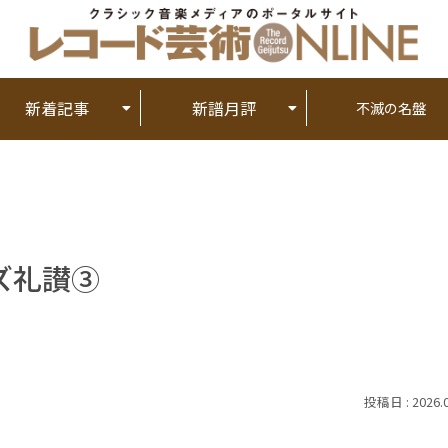
新着記事
新譜月評
不滅の名盤
ズ礼讃③
2026.