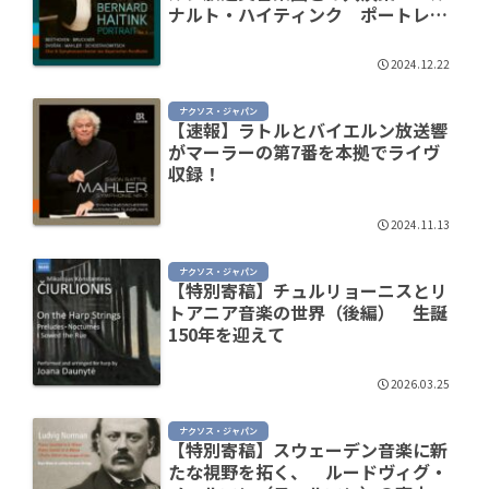
ナルト・ハイティンク ポートレー
ト第2集』を聴く
2024.12.22
ナクソス・ジャパン
【速報】ラトルとバイエルン放送響
がマーラーの第7番を本拠でライヴ
収録！
2024.11.13
ナクソス・ジャパン
【特別寄稿】チュルリョーニスとリ
トアニア音楽の世界（後編） ――生誕
150年を迎えて
2026.03.25
ナクソス・ジャパン
【特別寄稿】スウェーデン音楽に新
たな視野を拓く、 ルードヴィグ・