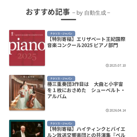
おすすめ記事
by 自動生成
ナクソス・ジャパン
【特別寄稿】エリザベート王妃国際
音楽コンクール2025 ピアノ部門
2025.07.10
ナクソス・ジャパン
椿三重奏団3作目は 大曲と小宇宙
を１枚におさめた シューベルト・
アルバム
2026.04.14
ナクソス・ジャパン
【特別寄稿】ハイティンクとバイエ
ルン放送交響楽団との共演集『ベル