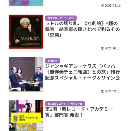
2025.06.16
芸術の秋、マーラーの秋
ラトルの切り札、《悲劇的》4種の
録音 終楽章の聴き比べで判るその
「思惑」
2025.10.10
速報レポ
ジャン＝ギアン・ケラス『バッハ
《無伴奏チェロ組曲》との旅』刊行
記念スペシャル・トーク＆サイン会
2025.09.25
第1回新レコード・アカデミー賞
第1回「新レコード・アカデミー
賞」部門賞 発表！