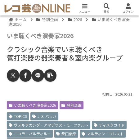
メニュー
検索
ログイン
ホーム
特別企画
2026
いま聴くべき演奏
家2026
いま聴くべき演奏家2026
クラシック音楽でいま聴くべき
管打楽器の器楽奏者＆室内楽グループ
2026.05.21
いま聴くべき演奏家2026
特別企画
TOPICS
J. S. バッハ
ヴォルフガング・アマデウス・モーツァルト
ディスクガイド
ニコラ・バルディルー
柴田俊幸
マルティン・フレスト