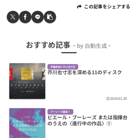
この記事をシェアする
おすすめ記事
by 自動生成
伊福部昭と芥川也寸志
芥川也寸志を深める11のディスク
2026.02.20
ブーレーズ最高！
ピエール・ブーレーズ または指揮台
のうえの〈進行中の作品〉①