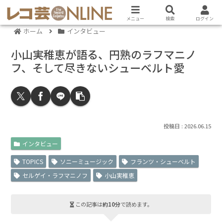
メニュー
検索
ログイン
ホーム
インタビュー
小山実稚恵が語る、円熟のラフマニノ
フ、そして尽きないシューベルト愛
2026.06.15
インタビュー
TOPICS
ソニーミュージック
フランツ・シューベルト
セルゲイ・ラフマニノフ
小山実稚恵
この記事は
約10分
で読めます。