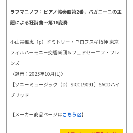
ラフマニノフ：ピアノ協奏曲第2番，パガニーニの主
題による狂詩曲～第18変奏
小山実稚恵（p）ドミトリー・ユロフスキ指揮 東京
フィルハーモニー交響楽団＆フェドセーエフ・フレ
ンズ
〈録音：2025年10月(L)〉
［ソニーミュージック（D）SICC19091］SACDハイ
ブリッド
【メーカー商品ページは
こちら
】