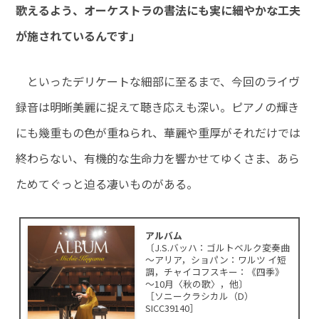
歌えるよう、オーケストラの書法にも実に細やかな工夫
が施されているんです」
といったデリケートな細部に至るまで、今回のライヴ
録音は明晰美麗に捉えて聴き応えも深い。ピアノの輝き
にも幾重もの色が重ねられ、華麗や重厚がそれだけでは
終わらない、有機的な生命力を響かせてゆくさま、あら
ためてぐっと迫る凄いものがある。
アルバム
〔J.S.バッハ：ゴルトベルク変奏曲
～アリア，ショパン：ワルツ イ短
調，チャイコフスキー：《四季》
～10月〈秋の歌〉，他〕
［ソニークラシカル（D）
SICC39140］