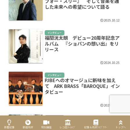
フォー・スリー』 そして音楽を通
した未来への希望について語る
2025.10.12
インタビュー
福間洸太朗 デビュー20周年記念ア
ルバム 『ショパンの想い出』をリ
リース
2024.10.25
インタビュー
PJBEへのオマージュに新味を加え
て ARK BRASS「BAROQUE」イン
タビュー
2025.05.08
インタビュー
鈴木愛美が浜松国際ピアノコンクー
ル 優勝記念のデビューアルバムを
新着記事
新譜月評
特別講座
レコ芸ｱｰｶｲﾌﾞ
記事＆月評ﾗｲﾌﾞﾗﾘｰ
トップへ