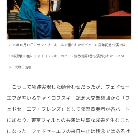
2025年10月12日にサントリーホールで開かれたデビュー40周年記念公演では、
CD収録曲の他にチャイコフスキーのピアノ協奏曲第1番も演奏された Phot
o：大塚日出樹
こうして急遽実現した顔合わせだったが、フェドセー
エフが率いるチャイコフスキー記念大交響楽団から「フ
ェドセーエフ・フレンズ」として弦楽器奏者が各パート
に加わり、東京フィルとの共演は見事な成果を生むこと
になった。フェドセーエフの来日中止は残念ではあるけ