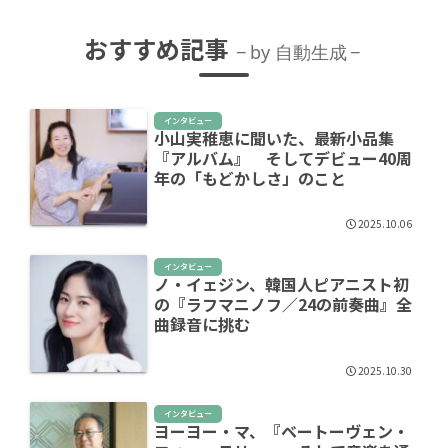
おすすめ記事
by 自動生成
インタビュー
小山実稚恵に聞いた、最新小品集
『アルバム』 そしてデビュー40周
年の「もどかしさ」のこと
2025.10.06
インタビュー
ノ・イェジン、韓国人ピアニスト初
の『ラフマニノフ／24の前奏曲』全
曲録音に挑む
2025.10.30
インタビュー
ヨーヨー・マ、『ベートーヴェン・