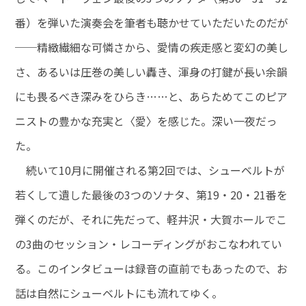
番）を弾いた演奏会を筆者も聴かせていただいたのだが
──精緻繊細な可憐さから、愛情の疾走感と変幻の美し
さ、あるいは圧巻の美しい轟き、渾身の打鍵が長い余韻
にも畏るべき深みをひらき……と、あらためてこのピア
ニストの豊かな充実と〈愛〉を感じた。深い一夜だっ
た。
続いて10月に開催される第2回では、シューベルトが
若くして遺した最後の3つのソナタ、第19・20・21番を
弾くのだが、それに先だって、軽井沢・大賀ホールでこ
の3曲のセッション・レコーディングがおこなわれてい
る。このインタビューは録音の直前でもあったので、お
話は自然にシューベルトにも流れてゆく。