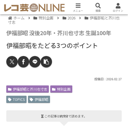
メニュー
検索
ログイン
ホーム
特別企画
2026
伊福部昭と芥川也
寸志
伊福部昭 没後20年・芥川也寸志 生誕100年
伊福部昭をたどる3つのポイント
2026.02.17
伊福部昭と芥川也寸志
特別企画
TOPICS
伊福部昭
この記事は
約9分
で読めます。