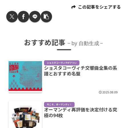
この記事をシェアする
おすすめ記事
by 自動生成
ショスタコーヴィチがアツい
ショスタコーヴィチ交響曲全集の系
譜とおすすめ名盤
2025.08.09
今こそ、オーマンディ！
オーマンディ再評価を決定付ける究
極の94枚