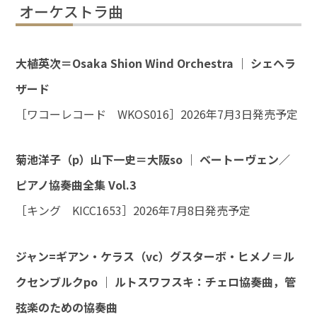
オーケストラ曲
大植英次＝Osaka Shion Wind Orchestra ｜ シェヘラ
ザード
［ワコーレコード WKOS016］2026年7月3日発売予定
菊池洋子（p）山下一史＝大阪so ｜ ベートーヴェン／
ピアノ協奏曲全集 Vol.3
［キング KICC1653］2026年7月8日発売予定
ジャン=ギアン・ケラス（vc）グスターボ・ヒメノ＝ル
クセンブルクpo ｜ ルトスワフスキ：チェロ協奏曲，管
弦楽のための協奏曲