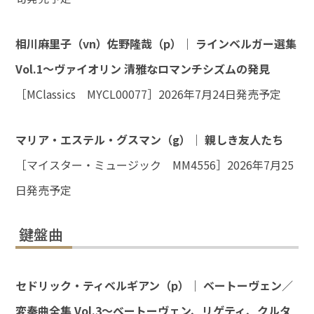
相川麻里子（vn）佐野隆哉（p）｜ ラインベルガー選集
Vol.1～ヴァイオリン 清雅なロマンチシズムの発見
［MClassics MYCL00077］2026年7月24日発売予定
マリア・エステル・グスマン（g）｜ 親しき友人たち
［マイスター・ミュージック MM4556］2026年7月25
日発売予定
鍵盤曲
セドリック・ティベルギアン（p）｜ ベートーヴェン／
変奏曲全集 Vol.3～ベートーヴェン、リゲティ、クルタ