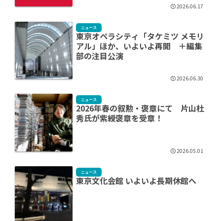
2026.06.17
ニュース
東京オペラシティ「タケミツ メモリ
アル」ほか、いよいよ再開 ＋編集
部の注目公演
2026.06.30
ニュース
2026年春の叙勲・褒章にて 片山杜
秀氏が紫綬褒章を受章！
2026.05.01
ニュース
東京文化会館 いよいよ長期休館へ