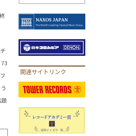
終
代チ
73
関連サイトリンク
ゴフ
よう
話題