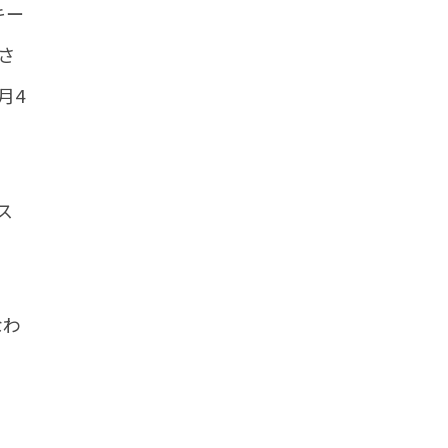
キー
さ
月4
ス
なわ