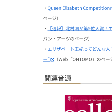
・
Queen Elisabeth Competition
ページ）
・
【速報】北村陽が第5位入賞！
パン・アーツのページ）
・
エリザベート王妃ってどんな人
ー”
（Web「ONTOMO」のペー
関連音源