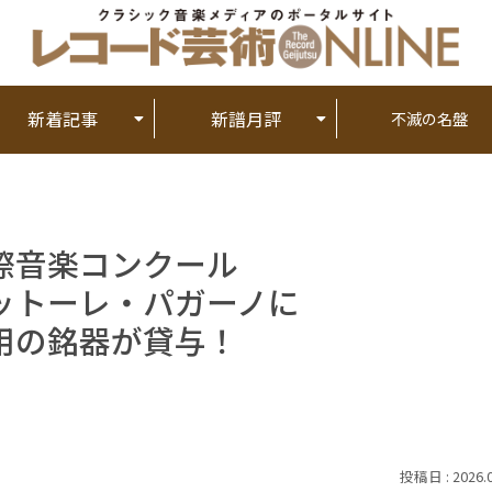
新着記事
新譜月評
不滅の名盤
際音楽コンクール
ットーレ・パガーノに
用の銘器が貸与！
2026.