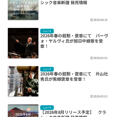
シック音楽新譜 発売情報
2026.06.25
ニュース
2026年春の叙勲・褒章にて パーヴ
ォ・ヤルヴィ氏が旭⽇中綬章を受
章！
2026.05.01
ニュース
2026年春の叙勲・褒章にて 片山杜
秀氏が紫綬褒章を受章！
2026.05.01
ニュース
【2026年8月リリース予定】 クラ