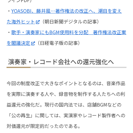
ラインPDF）
・
YOASOBI、藤井風…著作権法の改正へ、潮目を変え
た海外ヒット
（朝日新聞デジタルの記事）
・
歌手・演奏家にもBGM使用料を分配 著作権法改正案
を閣議決定
（日経電子版の記事）
演奏家・レコード会社への還元強化へ
今回の制度改正で大きなポイントとなるのは、音楽作品
を実際に演奏する人や、録音物を制作する人たちへの利
益還元の強化だ。現行の国内法では、店舗BGMなどの
「公の再生」に関しては、実演家やレコード製作者への
対価還元が限定的だったのである。