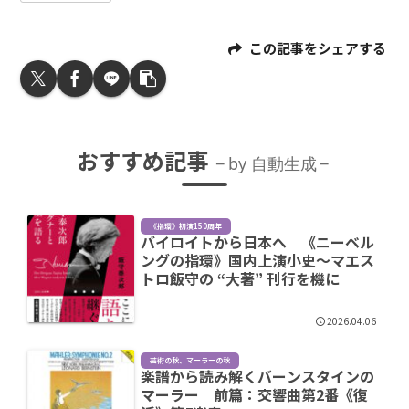
この記事をシェアする
おすすめ記事
by 自動生成
《指環》初演150周年
バイロイトから日本へ 《ニーベル
ングの指環》国内上演小史～マエス
トロ飯守の “大著” 刊行を機に
2026.04.06
芸術の秋、マーラーの秋
楽譜から読み解くバーンスタインの
マーラー 前篇：交響曲第2番《復