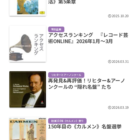
活》第5楽章
2025.10.20
特別企画
アクセスランキング 『レコード芸
術ONLINE』2026年1月～3月
2026.03.31
リヒターとアーノンクール
再発見&再評価！リヒター&アーノ
ンクールの “隠れ名盤” たち
2026.03.19
初演150年《カルメン》祭り
150年目の《カルメン》名盤選挙