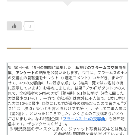
+1
5月30日～6月15日の期間に募集した「
私だけのブラームス交響曲全
集」アンケート
の結果を公開いたします。今回は、ブラームスの4つ
の交響曲の愛聴盤をセレクト（+選定コメント）いただき、また併
せて、4つの交響曲の「お好きな順」も（結果一覧ではお名前の後
に表示しています）お尋ねしました。結果 “ブラ4” がダントツの人
気で、全投稿者の54％の方が《第4番》を1位に挙げ（4位に回した
方は最少の14％）、一方で《第1番》は意外に不人気で、1位に挙げ
た方は10％と最少（2位にした方が最多の39％だったので皆さん “ブ
ラ1” は「次点」扱いとも言えるわけですが…）、そして二番人気は
《第2番》、といったところでした。たくさんのご投稿ありがとう
ございました。なお特別企画「
ブラームス 4つの交響曲
」も好評配
信中です。ぜひアクセスください。
※現況廃盤のディスクも多く、ジャケット写真は文中とは異な
る参考盤･関連盤を含め挙げています。