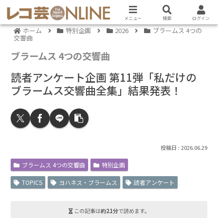
メニュー
検索
ログイン
ホーム
特別企画
2026
ブラームス 4つの
交響曲
ブラームス 4つの交響曲
読者アンケート企画 第11弾「私だけの
ブラームス交響曲全集」結果発表！
2026.06.29
ブラームス 4つの交響曲
特別企画
TOPICS
ヨハネス・ブラームス
読者アンケート
この記事は
約21分
で読めます。