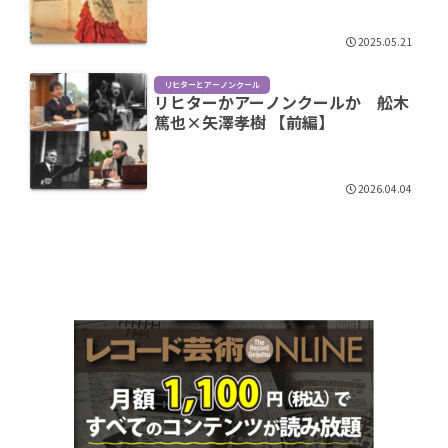
2025.05.21
リヒターとアーノンクール
リヒターかアーノンクールか 舩木
篤也×矢澤孝樹 【前編】
2026.04.04