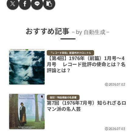
おすすめ記事
by 自動生成
『レコード芸術』新譜月評クロニクル
【第4回】1976年（前篇）1月号～4
月号 レコード批評の使命とは？名
評論とは？
2026.07.02
復刻！柴田南雄の名連載
第7回（1976年7月号）知られざるロ
マン派の名人芸
2026.07.03