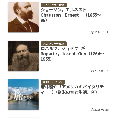
アニバーサリー作曲家
ショーソン，エルネスト
Chausson，Ernest （1855～
99）
2024.11.19
アニバーサリー作曲家
ロパルツ，ジョゼフ=ギ
Ropartz，Joseph-Guy（1864～
1955）
2025.01.14
編集部セレクション
若林駿介「アメリカのバイタリテ
ィ」（『欧米の音と生活』④）
2025.09.26