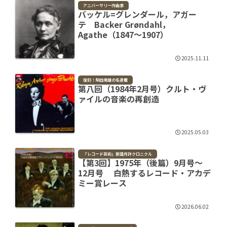
アニバーサリー作曲家
バッケル=グレンダール，アガー
テ Backer Grøndahl，
Agathe（1847～1907）
2025.11.11
復刻！柴田南雄の名連載
第八回（1984年2月号）クルト・ヴ
ァイルの音楽の再創造
2025.05.03
『レコード芸術』新譜月評クロニクル
【第3回】1975年（後篇）9月号～
12月号 白熱するレコード・アカデ
ミー賞レース
2026.06.02