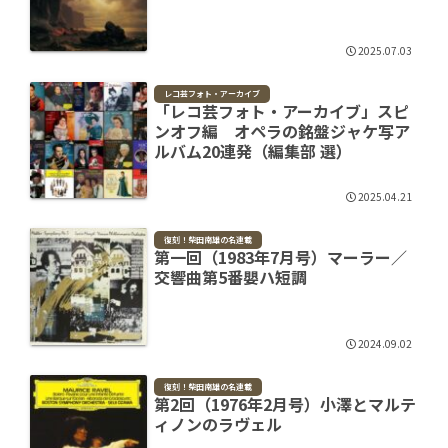
2025.07.03
レコ芸フォト・アーカイブ
「レコ芸フォト・アーカイブ」スピ
ンオフ編 オペラの銘盤ジャケ写ア
ルバム20連発（編集部 選）
2025.04.21
復刻！柴田南雄の名連載
第一回（1983年7月号）マーラー／
交響曲第5番嬰ハ短調
2024.09.02
復刻！柴田南雄の名連載
第2回（1976年2月号）小澤とマルテ
ィノンのラヴェル