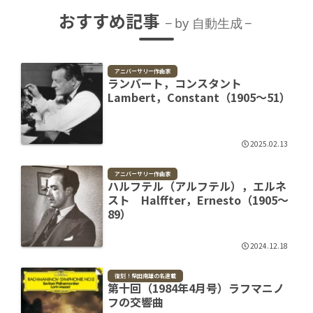
おすすめ記事
by 自動生成
アニバーサリー作曲家
ランバート，コンスタント
Lambert，Constant（1905～51）
2025.02.13
アニバーサリー作曲家
ハルフテル（アルフテル），エルネ
スト Halffter，Ernesto（1905～
89）
2024.12.18
復刻！柴田南雄の名連載
第十回（1984年4月号）ラフマニノ
フの交響曲