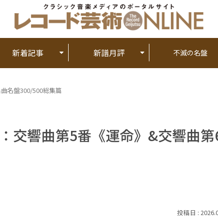
新着記事
新譜月評
不滅の名盤
曲名盤300/500総集篇
ェン：交響曲第5番《運命》&交響曲第
2026.