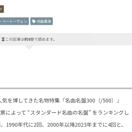
ブ
・ベートーヴェン
同曲異演
この記事は
約6分
で読めます。
気を博してきた名物特集「名曲名盤300（/500）」
票によって “スタンダード名曲の名盤” をランキングし
、1990年代に2回、2000年以降2023年までに4回と、