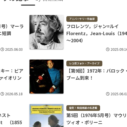
アニバーサリー作曲家
3月号）マーラ
フロレンツ，ジャン=ルイ
ニ短調
Florentz，Jean-Louis（194
～2004）
2025.06.03
2025.09.1
レコ芸フォト・アーカイブ
フスキー：ピア
【第9回】1972年：バロック
ァイオリン
ブーム到来！
2026.05.18
2025.06.0
復刻！柴田南雄の名連載
ルネスト
第5回（1976年5月号）マウ
st （1855
ツィオ・ポリーニ