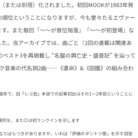
（または別冊）化されました。初回MOOKが1983年発
前の順位ということになりますが、今も堂々たるエヴァー
ます。また毎回「～～が首位陥落」「～～が初登場」な
した。当アーカイブでは、曲ごと（1回の連載は関連あ
ベスト3を再掲載し “名盤の興亡史・盛衰記” を辿って
ク音楽の代名詞2曲——《運命》&《田園》の組み合わ
初版年で、旧『レコ芸』本誌での記事初出はその1～2年前ということに
異同を、また◎は初ランクインを示します
異なりばらつきがありますが、いわば「評価のダントツ度」を示す目安