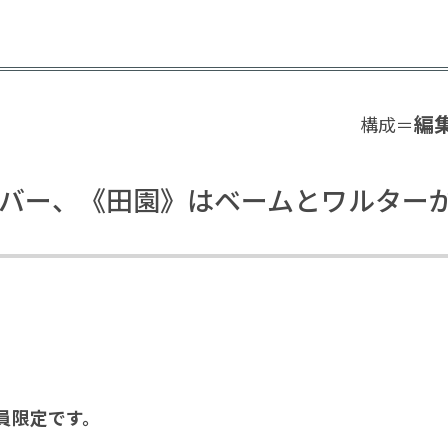
編
構成＝
バー、《田園》はベームとワルター
員限定です。