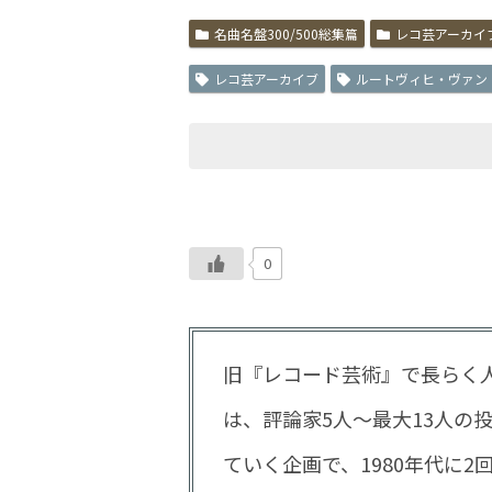
名曲名盤300/500総集篇
レコ芸アーカイ
レコ芸アーカイブ
ルートヴィヒ・ヴァン
0
旧『レコード芸術』で長らく人
は、評論家5人～最大13人の投
ていく企画で、1980年代に2回