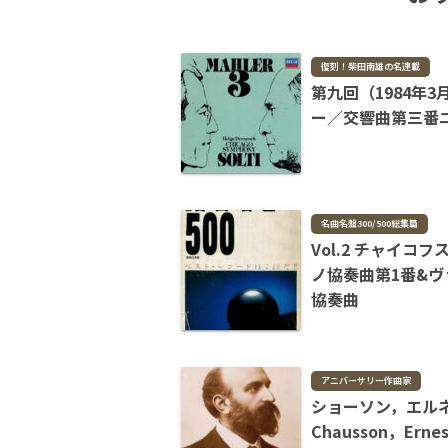
復刻！柴田南雄の名連載
第九回（1984年
ー／交響曲第三番
名曲名盤300/500総集篇
Vol.2 チャイコ
ノ協奏曲第1番&ヴ
協奏曲
アニバーサリー作曲家
ショーソン，エ
Chausson，Erne