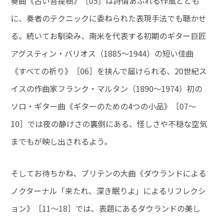
奏曲《古い菩提樹》［05］は詩情あふれる作風ととも
に、奏者のテクニックに委ねられた表現手法でも聴かせ
る。続いてお馴染み、南米を代表する初期のギター巨匠
アグスティン・バリオス（1885～1944）の短い佳曲
《すべての祈り》［06］を挟んで届けられる、20世紀ス
イスの作曲家フランク・マルタン（1890～1974）初の
ソロ・ギター曲《ギターのための4つの小品》［07～
10］では夜の静けさの裏側にある、怪しさや不穏な空気
までもが映し出されるよう。
そしてお待ちかね、ブリテンの大曲《ダウランドによる
ノクターナル「来たれ、深き眠りよ」によるリフレクシ
ョン》［11～18］では、表題にあるダウランドの美し