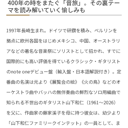
400年の時をまたぐ「音旅」。その裏テー
マを読み解いていく愉しみも
1997年長崎生まれ。ドイツで研鑽を積み、ベルリンを
拠点に欧州各国をはじめメキシコ、中国、オーストラリ
アなどの著名な音楽祭にソリストとして招かれ、すでに
国際的にも高い評価を得ているクラシック・ギタリスト
のnote oneデビュー盤（輸入盤・日本語解説付き）。定
番曲の名演は元より《展覧会の絵》《火の鳥》などのオ
ーケストラ曲やバッハの無伴奏曲の鮮烈なソロ用編曲で
知られる不世出のギタリスト山下和仁（1961～2026）
を父に、作曲家の藤家溪子を母に持つ彼女は、幼少より
「山下和仁ファミリークインテット」の一員として、ま