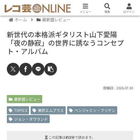
メニュー
検索
ログイン
ホーム
最新盤レビュー
新世代の本格派ギタリスト山下愛陽
「夜の静寂」の世界に誘なうコンセプ
ト・アルバム
2026.07.03
最新盤レビュー
TOPICS
東京エムプラス
ベンジャミン・ブリテン
ジョン・ダウランド
この記事は
約3分
で読めます。