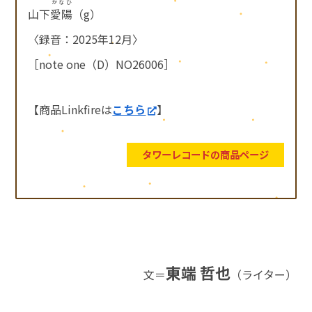
かなひ
山下
愛陽
（g）
〈録音：2025年12月〉
［note one（D）NO26006］
【商品Linkfireは
こちら
】
タワーレコードの商品ページ
東端 哲也
文＝
（ライター）