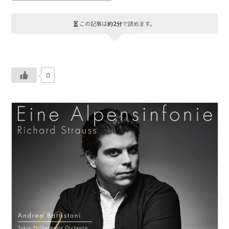
この記事は
約2分
で読めます。
0