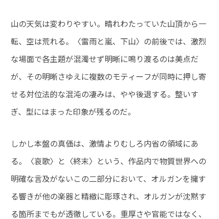
山の天気は変わりやすい。晴れわたっていた山頂から一
転、空は荒れる。〈雷雨と嵐、下山〉の前後では、激烈
な場面で各主題が混濁せず明晰に鳴り渡るのは美点だ
が、その明晰さゆえに複数のモティーフが同時に押し寄
せる対位法的な混沌の凄みは、やや後退する。整いす
ぎ、型にはまった印象が残るのだ。
しかし本盤の真価は、激情よりむしろ内省の領域にあ
る。〈哀歌〉と〈終末〉という、作品内で物質世界への
明確な言及がないこの二部分において、オルガンを擁す
る響きが他の楽器と精緻に彫琢され、オルガンが沈黙す
る箇所までもが透徹している。重厚さや官能ではなく、