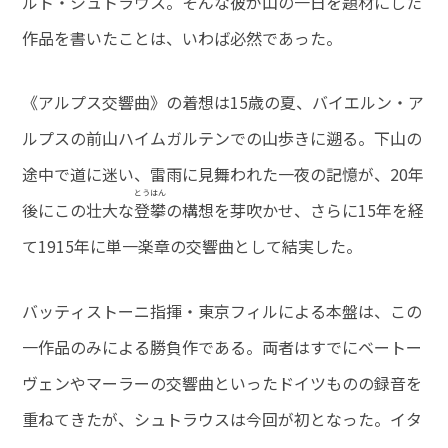
ルト・シュトラウス。そんな彼が山の一日を題材にした
作品を書いたことは、いわば必然であった。
《アルプス交響曲》の着想は15歳の夏、バイエルン・ア
ルプスの前山ハイムガルテンでの山歩きに遡る。下山の
途中で道に迷い、雷雨に見舞われた一夜の記憶が、20年
とうはん
後にこの壮大な
登攀
の構想を芽吹かせ、さらに15年を経
て1915年に単一楽章の交響曲として結実した。
バッティストーニ指揮・東京フィルによる本盤は、この
一作品のみによる勝負作である。両者はすでにベートー
ヴェンやマーラーの交響曲といったドイツものの録音を
重ねてきたが、シュトラウスは今回が初となった。イタ