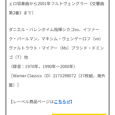
ェロ協奏曲から2001年フルトヴェングラー《交響曲
第2番》まで〕
ダニエル・バレンボイム指揮シカゴso，イツァー
ク・パールマン，マキシム・ヴェンゲーロフ（vn）
ヴァルトラウト・マイアー（Ms）プラシド・ドミン
ゴ（T）他
〈録音：1970年，1990年～2000年〉
［Warner Classics（D）2173298072（37枚組，海外
盤）］
【レーベル商品ページは
こちら
】