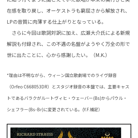
在感を取り戻し、オーケストラも窮屈さから解放され、
LPの音質に肉薄する仕上がりとなっている。
さらに今回は歌詞対訳に加え、広瀬大介氏による新規
解説も付録され、この不遇の名盤がようやく万全の形で
世に出たことに、心から感謝したい。（M.K.）
*理由は不明ながら、ウィーン国立歌劇場でのライヴ録音
（Orfeo C668053DR）とスタジオ録音の本盤では、主要キャス
トであるバラクがルートヴィヒ・ウェーバー(Bs)からパウル・
シェフラー(Bs-Br)に変更されている。
(Y.F.補足）