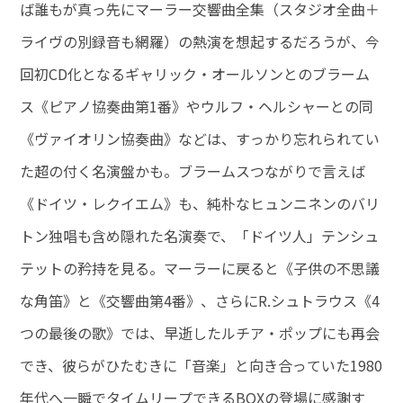
ば誰もが真っ先にマーラー交響曲全集（スタジオ全曲＋
ライヴの別録音も網羅）の熱演を想起するだろうが、今
回初CD化となるギャリック・オールソンとのブラーム
ス《ピアノ協奏曲第1番》やウルフ・ヘルシャーとの同
《ヴァイオリン協奏曲》などは、すっかり忘れられてい
た超の付く名演盤かも。ブラームスつながりで言えば
《ドイツ・レクイエム》も、純朴なヒュンニネンのバリ
トン独唱も含め隠れた名演奏で、「ドイツ人」テンシュ
テットの矜持を見る。マーラーに戻ると《子供の不思議
な角笛》と《交響曲第4番》、さらにR.シュトラウス《4
つの最後の歌》では、早逝したルチア・ポップにも再会
でき、彼らがひたむきに「音楽」と向き合っていた1980
年代へ一瞬でタイムリープできるBOXの登場に感謝す