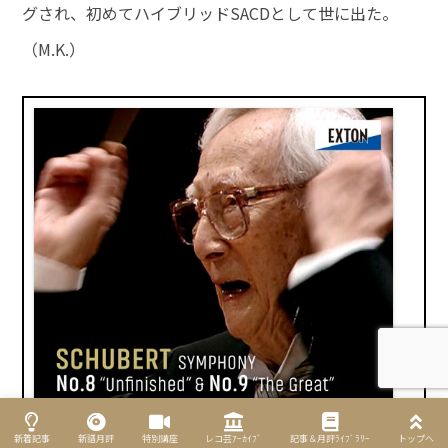
グされ、初めてハイブリッドSACDとして世に出た。
（M.K.）
新着記事
新譜月評
特別講座
レコ芸ｱｰｶｲﾌﾞ
記事＆月評ﾗｲﾌﾞﾗﾘｰ
トップへ