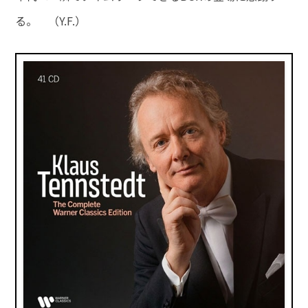
る。 （Y.F.）