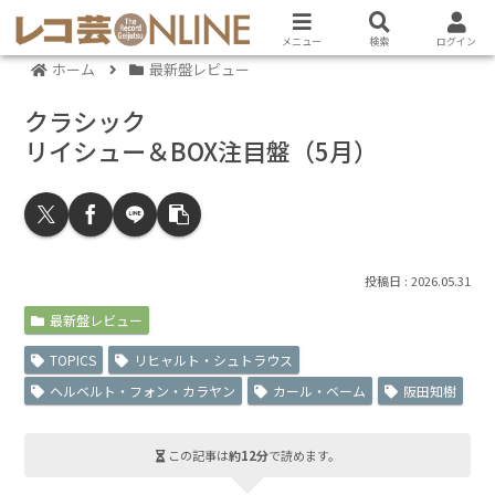
メニュー
検索
ログイン
ホーム
最新盤レビュー
クラシック
リイシュー＆BOX注目盤（5月）
2026.05.31
最新盤レビュー
TOPICS
リヒャルト・シュトラウス
ヘルベルト・フォン・カラヤン
カール・ベーム
阪田知樹
この記事は
約12分
で読めます。