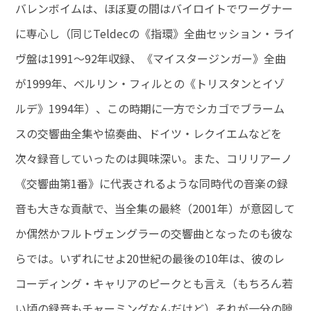
バレンボイムは、ほぼ夏の間はバイロイトでワーグナー
に専心し（同じTeldecの《指環》全曲セッション・ライ
ヴ盤は1991～92年収録、《マイスタージンガー》全曲
が1999年、ベルリン・フィルとの《トリスタンとイゾ
ルデ》1994年）、この時期に一方でシカゴでブラーム
スの交響曲全集や協奏曲、ドイツ・レクイエムなどを
次々録音していったのは興味深い。また、コリリアーノ
《交響曲第1番》に代表されるような同時代の音楽の録
音も大きな貢献で、当全集の最終（2001年）が意図して
か偶然かフルトヴェングラーの交響曲となったのも彼な
らでは。いずれにせよ20世紀の最後の10年は、彼のレ
コーディング・キャリアのピークとも言え（もちろん若
い頃の録音もチャーミングなんだけど）それが一分の隙