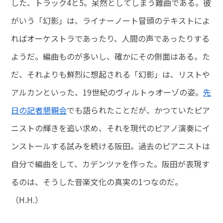
した、トラック4と5。呆然としてしまう難曲である。彼
がいう「幻影」は、ライナーノート冒頭のテキストによ
ればオーケストラであったり、人間の声であったりする
ようだ。編曲ものが多いし、確かにその側面はある。た
だ、それよりも鮮烈に想起される「幻影」は、リストや
アルカンといった、19世紀のヴィルトゥオーゾの姿。
先
日の記者懇親会
でも語られたことだが、かつていたピア
ニストの輝きを追い求め、それを現代のピアノ演奏にイ
ンストールする試みを続ける阪田。過去のピアニストは
自分で編曲をして、カデンツァを作った。阪田が表現す
るのは、そうした音楽文化の真実の1つなのだ。
（H.H.）