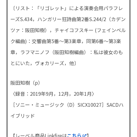
〔リスト：「リゴレット」による演奏会用パラフレ
ーズS.434，ハンガリー狂詩曲第2番S.244/2（カデン
ツァ：阪田知樹），チャイコフスキー (フェインベル
ク編曲)：交響曲第5番～第3楽章，同第6番～第3楽
章，ラフマニノフ（阪田知樹編曲）：私は彼女のも
とにいた，ヴォカリーズ，他〕
阪田知樹（p）
〈録音：2019年9月，12月，20年1月〉
［ソニー・ミュージック（D）SICX10027］SACDハ
イブリッド
【レーベル商品Linkfireは
こちら
】