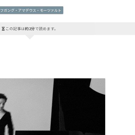
ルフガング・アマデウス・モーツァルト
この記事は
約2分
で読めます。