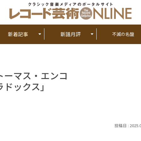
新着記事
新譜月評
不滅の名盤
トーマス・エンコ
ラドックス」
2025.