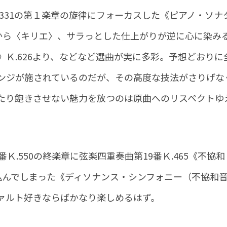
331の第１楽章の旋律にフォーカスした《ピアノ・ソナ
 ! )から〈キリエ〉、サラっとした仕上がりが逆に心に染み
Ｋ.626より、などなど選曲が実に多彩。予想どおりに
ンジが施されているのだが、その高度な技法がさりげな
たり飽きさせない魅力を放つのは原曲へのリスペクトゆ
Ｋ.550の終楽章に弦楽四重奏曲第19番Ｋ.465《不協和
込んでしまった《ディソナンス・シンフォニー（不協和
ァルト好きならばかなり楽しめるはず。