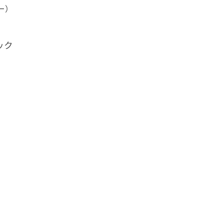
ー）
ック