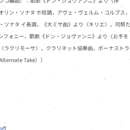
ンコ編曲）：歌劇《ドン・ジョヴァンニ》より〈序
オリン・ソナタ ホ短調，アヴェ・ヴェルム・コルプス
ノ・ソナタ イ長調，《大ミサ曲》より〈キリエ〉，司祭
ンフォニー，歌劇《ドン・ジョヴァンニ》より〈お手を
〈ラクリモーサ〉，クラリネット協奏曲，ボーナストラ
rnate Take）〕
】