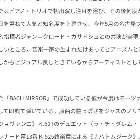
ではピアノ・トリオで初出演し注目を浴び、その後何度
日を重ねて人気と知名度を上昇させ、今年5月の名古屋
名指揮者ジャン＝クロード・カサドシュとの共演が実現
しいところ。音楽一家の生まれだけあってピアニズムと
しかもビジュアル良しときているからアーティストとし
「BACH MIRROR」で成功している彼が今度はモーツ
して即興で弾いている。原曲の艶っぽさをジャズのノリ
ョヴァンニ》Ｋ.527のデュエット〈ラ・チ・ダレム・
ナード第13番Ｋ.525終楽章による《ナハトムジーク》